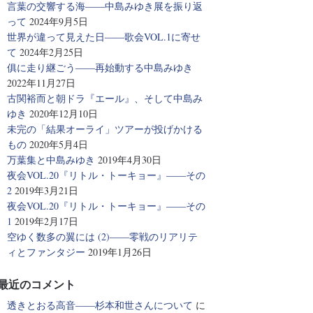
言葉の交響する海――中島みゆき展を振り返
って
2024年9月5日
世界が違って見えた日――歌会VOL.1に寄せ
て
2024年2月25日
俱に走り継ごう――再始動する中島みゆき
2022年11月27日
古関裕而と朝ドラ『エール』、そして中島み
ゆき
2020年12月10日
未完の「結果オーライ」ツアーが投げかける
もの
2020年5月4日
万葉集と中島みゆき
2019年4月30日
夜会VOL.20『リトル・トーキョー』――その
2
2019年3月21日
夜会VOL.20『リトル・トーキョー』――その
1
2019年2月17日
空ゆく数多の翼には (2)――零戦のリアリテ
ィとファンタジー
2019年1月26日
最近のコメント
透きとおる高音――杉本和世さんについて
に