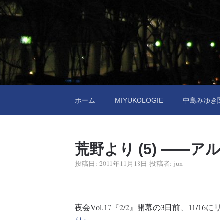
ホーム
MIYUKOLOGIE
中島みゆき
荒野より (5) ――
投稿日:
2011年11月18日
投稿者:
jun
夜会Vol.17『2/2』開幕の3日前、11/
り』
。