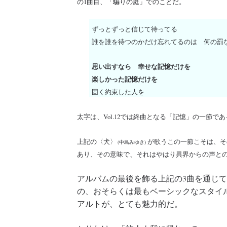
の1曲目、「騙りの庭」でのことだ。
ずっとずっと信じて待ってる
誰を誰を待つのかだけ忘れてるのは 何の罰
思い出すなら 幸せな記憶だけを
楽しかった記憶だけを
固く約束した人を
太字は、Vol.12では終曲となる「記憶」の一節で
上記の〈犬〉
が歌うこの一節こそは、そ
(中島みゆき)
あり、その意味で、それはやはり異界からの声と
アルバムの最後を飾る上記の3曲を通じ
の、おそらくは最もベーシックなスタイ
アルトが、とても魅力的だ。