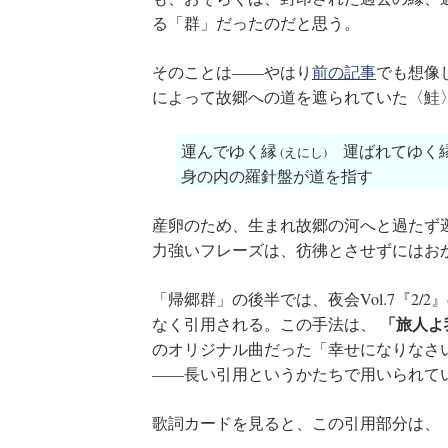
る「群」だったのだと思う。
そのことは――やはり
前の記事
でも想像
によって故郷への道を遮られていた〈鮭
運んでゆく縁
運ばれてゆく
(えにし)
身の内の羅針盤が道を指す
産卵のため、生まれ故郷の河へと過たず
力強いフレーズは、彷彿とさせずにはお
「帰郷群」の後半では、夜会Vol.7『2
「旅人よ
なく引用される。この手法は、
のオリジナル曲だった「幸せになりなさ
――長い引用というかたちで用いられて
歌詞カードを見ると、この引用部分は、