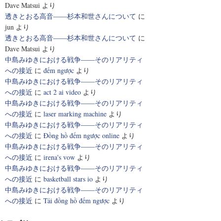
Dave Matsui
より
透きとおる高音――杉本和世さんについて
に
jun
より
透きとおる高音――杉本和世さんについて
に
Dave Matsui
より
中島みゆきにおける戦争――そのリアリティ
への接近
に
đếm ngược
より
中島みゆきにおける戦争――そのリアリティ
への接近
に
act 2 ai video
より
中島みゆきにおける戦争――そのリアリティ
への接近
に
laser marking machine
より
中島みゆきにおける戦争――そのリアリティ
への接近
に
Đồng hồ đếm ngược online
より
中島みゆきにおける戦争――そのリアリティ
への接近
に
irena's vow
より
中島みゆきにおける戦争――そのリアリティ
への接近
に
basketball stars io
より
中島みゆきにおける戦争――そのリアリティ
への接近
に
Tải đồng hồ đếm ngược
より