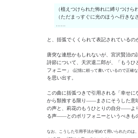
（植えつけられた怖れに縛りつけら
（ただまっすぐに光のほうへ行きな
……
と、括弧でくくられて表記されているの
唐突な連想かもしれないが、宮沢賢治の
詩節について、天沢退二郎が、「もうひ
フォニー」
(記憶に頼って書いているので正確な
を思い出す。
この曲に括弧つきで引用される「幸せにな
から類推する限り――まさにそうした意
の声と、莉花のもうひとりの自分――よ
る声――とのポリフォニーというべきも
なお、こうした引用手法が初めて用いられたのは、お