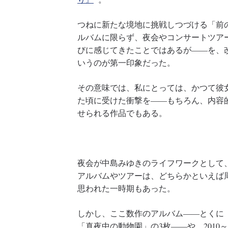
つねに新たな境地に挑戦しつづける「前
ルバムに限らず、夜会やコンサートツア
びに感じてきたことではあるが――を、
いうのが第一印象だった。
その意味では、私にとっては、かつて彼
た頃に受けた衝撃を――もちろん、内容
せられる作品でもある。
夜会が中島みゆきのライフワークとして
アルバムやツアーは、どちらかといえば
思われた一時期もあった。
しかし、ここ数作のアルバム――とくに「I Lo
「真夜中の動物園」の3枚――や、2010