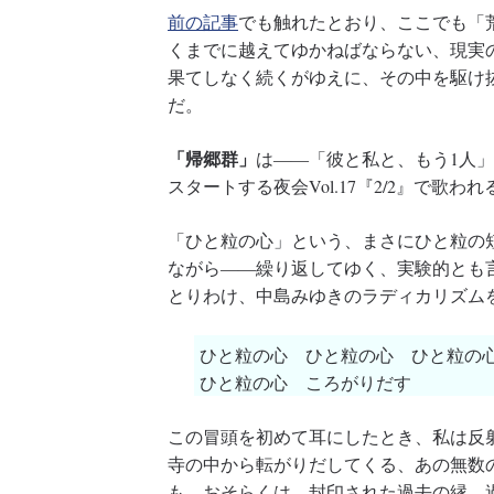
前の記事
でも触れたとおり、ここでも「
くまでに越えてゆかねばならない、現実
果てしなく続くがゆえに、その中を駆け
だ。
「帰郷群」
は――「彼と私と、もう1人
スタートする夜会Vol.17『2/2』で歌われ
「ひと粒の心」という、まさにひと粒の
ながら――繰り返してゆく、実験的とも
とりわけ、中島みゆきのラディカリズム
ひと粒の心 ひと粒の心 ひと粒の
ひと粒の心 ころがりだす
この冒頭を初めて耳にしたとき、私は反
寺の中から転がりだしてくる、あの無数
も、おそらくは、封印された過去の縁、