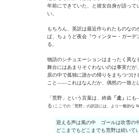
年前にできていた、と彼女自身が語って
い。
もちろん、英訳は最近作られたものなのか
ば、ちょうど夜会『ウィンター・ガーデ
る。
物語のシチュエーションはまったく異な
舞台にはあまりそぐわないのは事実だが
原の中で孤独に誰かの帰りをまちつづけ
こと――これはなんだか、偶然の一致と
「走」
「荒野」という言葉は、終曲
にも
る
(ここでの「荒野」の訳語には、より一般的な Wild
迎える声は風の中 ゴールは吹雪の
どこまでもどこまでも荒野は続いて