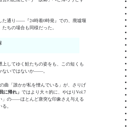
した通り――『24時着0時発』での、廃墟堰
〉たちの場合も同様だった。
縁
遡上してゆく鮭たちの姿をも、この短くも
かないではないか――。
/2』の曲「誰かが私を憎んでいる」が、さりげ
我に帰れ」
ではより大々的に、やはりVol.7
い」の――ほとんど唐突な印象さえ与える
いる。