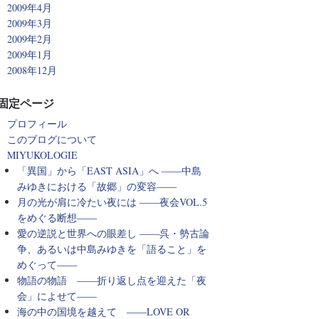
2009年4月
2009年3月
2009年2月
2009年1月
2008年12月
固定ページ
プロフィール
このブログについて
MIYUKOLOGIE
「異国」から「EAST ASIA」へ ――中島
みゆきにおける「故郷」の変容――
月の光が肩に冷たい夜には ――夜会VOL.5
をめぐる断想――
愛の逆説と世界への眼差し ――呉・勢古論
争、あるいは中島みゆきを「語ること」を
めぐって――
物語の物語 ――折り返し点を迎えた「夜
会」によせて――
海の中の国境を越えて ――LOVE OR