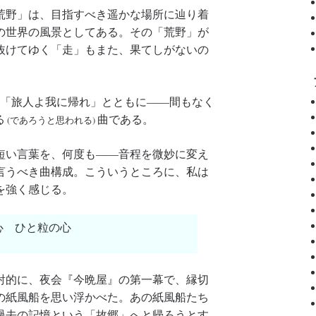
荒野」は、目指すべき遥かな場所に辿り着
の世界の風景としてある。その「荒野」が
抜けてゆく「走」もまた、果てしがないの
」「旅人よ我に帰れ」とともに――間もなく
る
曲である。
(であろうと思われる)
短い言葉を、何度も――音程を微妙に変え
言うべき曲構成。こういうところに、私は
を強く感じる。
心 ひと粒の心
射的に、夜会『今晩屋』の第一幕で、縁切
の紙風船を思い浮かべた。あの紙風船たち
過去の記憶という「故郷」へと帰ろうとす