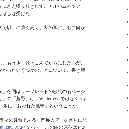
みにさえ収まりきれず、アルバムやツアー
しばしば受けた。
まで以上に強く高く、私の耳に、心に向か
は、もう少し聴きこんでからにしたいが、
かかったいくつかのことについて、書き留
が、今回はリーフレットの歌詞の右ページ
り」
の「荒野」は、Wilderness ではなく Icy
れば、「氷におおわれた地帯」ということか。
ドラマの舞台である「南極大陸」を直ちに想
で、この曲の原型は14,5
福山雅治のANN
など)