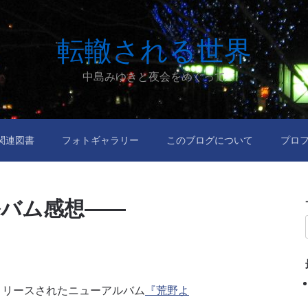
転轍される世界
中島みゆきと夜会をめぐって
関連図書
フォトギャラリー
このブログについて
プロ
アルバム感想――
16にリリースされたニューアルバム
『荒野よ