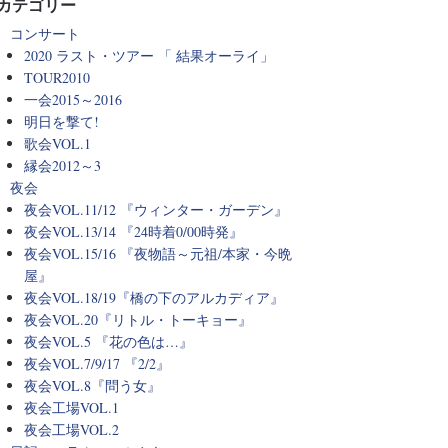
カテゴリー
コンサート
2020 ラスト・ツアー 「 結果オーライ」
TOUR2010
一会2015～2016
明日を撃て!
歌会VOL.1
縁会2012～3
夜会
夜会VOL.11/12 『ウィンター・ガーデン』
夜会VOL.13/14 『24時着0/00時発』
夜会VOL.15/16 『夜物語～元祖/本家・今晩
屋』
夜会VOL.18/19『橋の下のアルカディア』
夜会VOL.20『リトル・トーキョー』
夜会VOL.5 『花の色は…』
夜会VOL.7/9/17 『2/2』
夜会VOL.8『問う女』
夜会工場VOL.1
夜会工場VOL.2