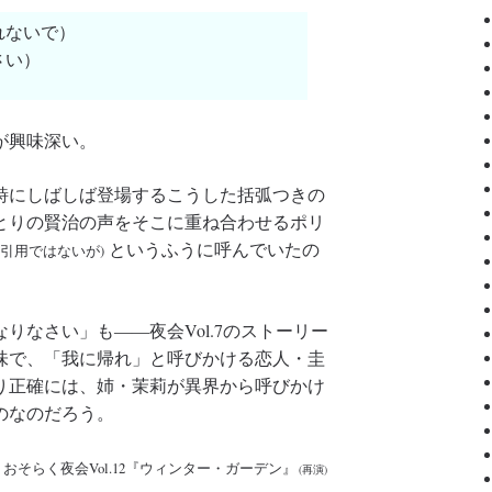
れないで）
さい）
が興味深い。
詩にしばしば登場するこうした括弧つきの
とりの賢治の声をそこに重ね合わせるポリ
というふうに呼んでいたの
引用ではないが)
りなさい」も――夜会Vol.7のストーリー
味で、「我に帰れ」と呼びかける恋人・圭
り正確には、姉・茉莉が異界から呼びかけ
のなのだろう。
そらく夜会Vol.12『ウィンター・ガーデン』
(再演)