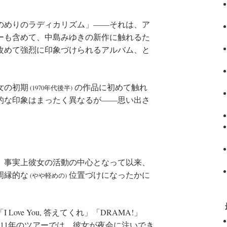
のめりのラディカリズム」――それは、ア
ーも含めて、中島みゆきの新作に触れるた
改めて強烈に印象づけられるアルバム、と
女の初期
の作品に初めて触れ
(1970年代後半)
的な印象はまったく異なるが――思い出さ
、事実上彼女の活動の中心となって以来、
周縁的な
位置づけになったかに
(やや軽めの)
ve You, 答えてくれ」「DRAMA!」
～11年のツアーでは、彼女が夜会に注いでき