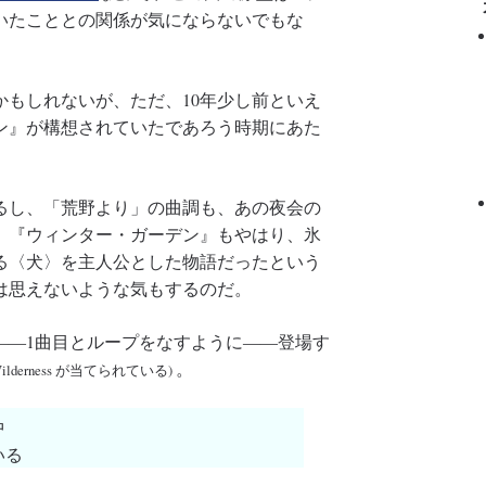
いたこととの関係が気にならないでもな
もしれないが、ただ、10年少し前といえ
ン』が構想されていたであろう時期にあた
るし、「荒野より」の曲調も、あの夜会の
、『ウィンター・ガーデン』もやはり、氷
る〈犬〉を主人公とした物語だったという
は思えないような気もするのだ。
――1曲目とループをなすように――登場す
。
erness が当てられている)
中
いる