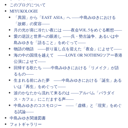
このブログについて
MIYUKOLOGIE
「異国」から「EAST ASIA」へ ――中島みゆきにおける
「故郷」の変容――
月の光が肩に冷たい夜には ――夜会VOL.5をめぐる断想――
愛の逆説と世界への眼差し ――呉・勢古論争、あるいは中
島みゆきを「語ること」をめぐって――
物語の物語 ――折り返し点を迎えた「夜会」によせて――
海の中の国境を越えて ――LOVE OR NOTHINGツアー香港
公演によせて――
回帰する歌たち ――中島みゆきにおける「リメイク」が語
るもの――
生まれる前にみた夢 ――中島みゆきにおける「誕生」ある
いは「再生」をめぐって――
波のかなたから流れて来るのは ――アルバム「パラダイ
ス・カフェ」にこだまする声――
中島みゆきのコスモロジー ――「虚構」と「現実」をめぐ
る試論――
中島みゆき関連図書
フォトギャラリー