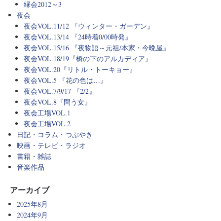
縁会2012～3
夜会
夜会VOL.11/12 『ウィンター・ガーデン』
夜会VOL.13/14 『24時着0/00時発』
夜会VOL.15/16 『夜物語～元祖/本家・今晩屋』
夜会VOL.18/19『橋の下のアルカディア』
夜会VOL.20『リトル・トーキョー』
夜会VOL.5 『花の色は…』
夜会VOL.7/9/17 『2/2』
夜会VOL.8『問う女』
夜会工場VOL.1
夜会工場VOL.2
日記・コラム・つぶやき
映画・テレビ・ラジオ
書籍・雑誌
音楽作品
アーカイブ
2025年8月
2024年9月