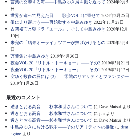
言葉の交響する海――中島みゆき展を振り返って
2024年9月5
日
世界が違って見えた日――歌会VOL.1に寄せて
2024年2月25日
俱に走り継ごう――再始動する中島みゆき
2022年11月27日
古関裕而と朝ドラ『エール』、そして中島みゆき
2020年12月
10日
未完の「結果オーライ」ツアーが投げかけるもの
2020年5月4
日
万葉集と中島みゆき
2019年4月30日
夜会VOL.20『リトル・トーキョー』――その2
2019年3月21日
夜会VOL.20『リトル・トーキョー』――その1
2019年2月17日
空ゆく数多の翼には (2)――零戦のリアリティとファンタジー
2019年1月26日
最近のコメント
透きとおる高音――杉本和世さんについて
に
Dave Matsui
より
透きとおる高音――杉本和世さんについて
に
jun
より
透きとおる高音――杉本和世さんについて
に
Dave Matsui
より
中島みゆきにおける戦争――そのリアリティへの接近
に
đếm
ngược
より