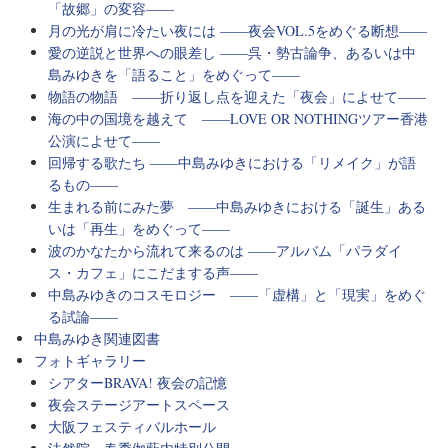
「故郷」の変容――
月の光が肩に冷たい夜には ――夜会VOL.5をめぐる断想――
愛の逆説と世界への眼差し ――呉・勢古論争、あるいは中
島みゆきを「語ること」をめぐって――
物語の物語 ――折り返し点を迎えた「夜会」によせて――
海の中の国境を越えて ――LOVE OR NOTHINGツアー香港
公演によせて――
回帰する歌たち ――中島みゆきにおける「リメイク」が語
るもの――
生まれる前にみた夢 ――中島みゆきにおける「誕生」ある
いは「再生」をめぐって――
波のかなたから流れて来るのは ――アルバム「パラダイ
ス・カフェ」にこだまする声――
中島みゆきのコスモロジー ――「虚構」と「現実」をめぐ
る試論――
中島みゆき関連図書
フォトギャラリー
シアターBRAVA! 夜会の記憶
夜会ステージアートスペース
大阪フェスティバルホール