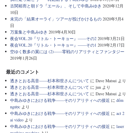
古関裕而と朝ドラ『エール』、そして中島みゆき
2020年12月
10日
未完の「結果オーライ」ツアーが投げかけるもの
2020年5月4
日
万葉集と中島みゆき
2019年4月30日
夜会VOL.20『リトル・トーキョー』――その2
2019年3月21日
夜会VOL.20『リトル・トーキョー』――その1
2019年2月17日
空ゆく数多の翼には (2)――零戦のリアリティとファンタジー
2019年1月26日
最近のコメント
透きとおる高音――杉本和世さんについて
に
Dave Matsui
より
透きとおる高音――杉本和世さんについて
に
jun
より
透きとおる高音――杉本和世さんについて
に
Dave Matsui
より
中島みゆきにおける戦争――そのリアリティへの接近
に
đếm
ngược
より
中島みゆきにおける戦争――そのリアリティへの接近
に
act 2
ai video
より
中島みゆきにおける戦争――そのリアリティへの接近
に
laser
marking machine
より