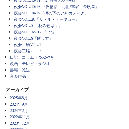
夜会VOL.13/14 『24時着0/00時発』
夜会VOL.15/16 『夜物語～元祖/本家・今晩屋』
夜会VOL.18/19『橋の下のアルカディア』
夜会VOL.20『リトル・トーキョー』
夜会VOL.5 『花の色は…』
夜会VOL.7/9/17 『2/2』
夜会VOL.8『問う女』
夜会工場VOL.1
夜会工場VOL.2
日記・コラム・つぶやき
映画・テレビ・ラジオ
書籍・雑誌
音楽作品
アーカイブ
2025年8月
2024年9月
2024年2月
2022年11月
2020年12月