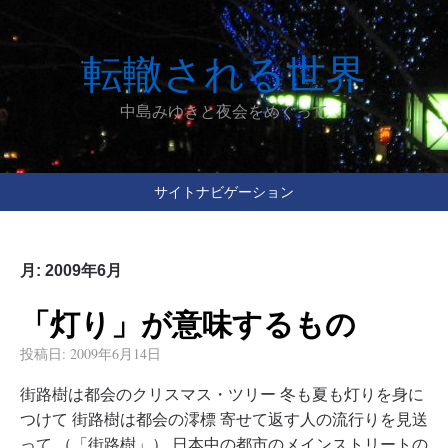
転轍される世界
中島みゆきと夜会をめぐって
サイトナビゲーション
月:
2009年6月
「灯り」が意味するもの
投稿日:
2009年6月14日
街路樹は都会のクリスマス・ツリー 冬も夏も灯りを身に
つけて 街路樹は都会の澪標 寄せて返す人の流行りを見送
って （「街路樹」） 日本中の都市のメインストリートの