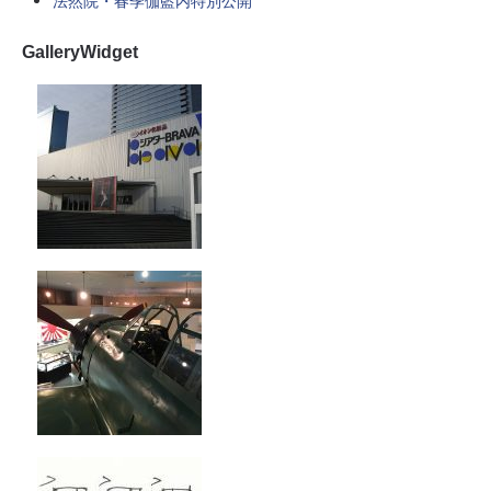
法然院・春季伽藍内特別公開
GalleryWidget