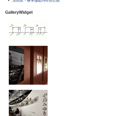
法然院・春季伽藍内特別公開
GalleryWidget