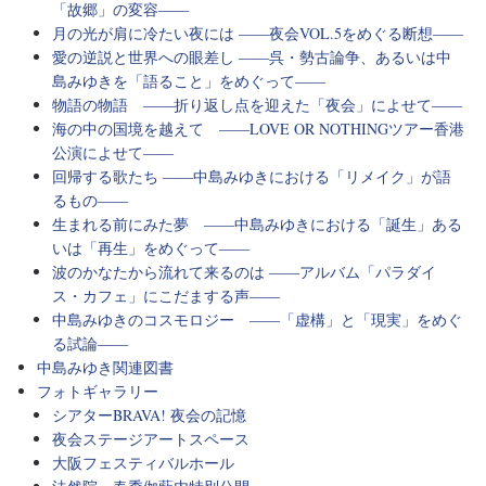
「故郷」の変容――
月の光が肩に冷たい夜には ――夜会VOL.5をめぐる断想――
愛の逆説と世界への眼差し ――呉・勢古論争、あるいは中
島みゆきを「語ること」をめぐって――
物語の物語 ――折り返し点を迎えた「夜会」によせて――
海の中の国境を越えて ――LOVE OR NOTHINGツアー香港
公演によせて――
回帰する歌たち ――中島みゆきにおける「リメイク」が語
るもの――
生まれる前にみた夢 ――中島みゆきにおける「誕生」ある
いは「再生」をめぐって――
波のかなたから流れて来るのは ――アルバム「パラダイ
ス・カフェ」にこだまする声――
中島みゆきのコスモロジー ――「虚構」と「現実」をめぐ
る試論――
中島みゆき関連図書
フォトギャラリー
シアターBRAVA! 夜会の記憶
夜会ステージアートスペース
大阪フェスティバルホール