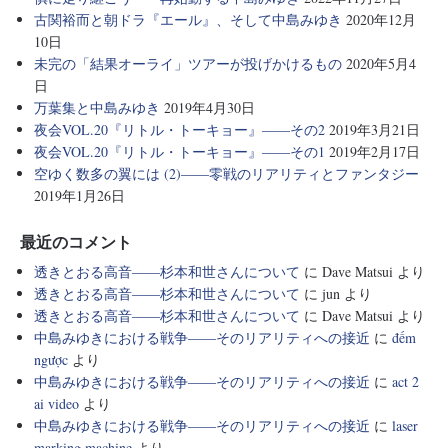
古関裕而と朝ドラ『エール』、そして中島みゆき
2020年12月
10日
未完の「結果オーライ」ツアーが投げかけるもの
2020年5月4
日
万葉集と中島みゆき
2019年4月30日
夜会VOL.20『リトル・トーキョー』――その2
2019年3月21日
夜会VOL.20『リトル・トーキョー』――その1
2019年2月17日
空ゆく数多の翼には (2)――零戦のリアリティとファンタジー
2019年1月26日
最近のコメント
透きとおる高音――杉本和世さんについて
に
Dave Matsui
より
透きとおる高音――杉本和世さんについて
に
jun
より
透きとおる高音――杉本和世さんについて
に
Dave Matsui
より
中島みゆきにおける戦争――そのリアリティへの接近
に
đếm
ngược
より
中島みゆきにおける戦争――そのリアリティへの接近
に
act 2
ai video
より
中島みゆきにおける戦争――そのリアリティへの接近
に
laser
marking machine
より