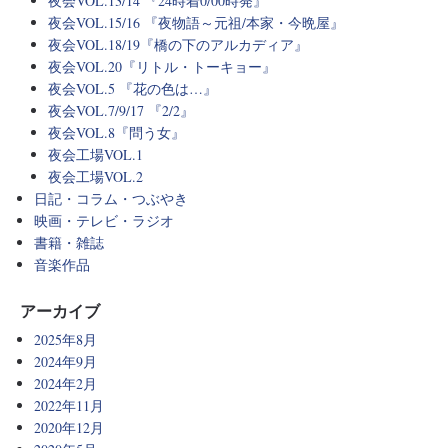
夜会VOL.13/14 『24時着0/00時発』
夜会VOL.15/16 『夜物語～元祖/本家・今晩屋』
夜会VOL.18/19『橋の下のアルカディア』
夜会VOL.20『リトル・トーキョー』
夜会VOL.5 『花の色は…』
夜会VOL.7/9/17 『2/2』
夜会VOL.8『問う女』
夜会工場VOL.1
夜会工場VOL.2
日記・コラム・つぶやき
映画・テレビ・ラジオ
書籍・雑誌
音楽作品
アーカイブ
2025年8月
2024年9月
2024年2月
2022年11月
2020年12月