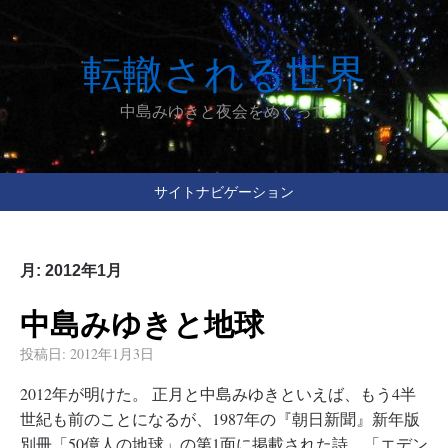
転轍される世界
中島みゆきと夜会をめぐって
サイトナビゲーション
月:
2012年1月
中島みゆきと地球
投稿日:
2012年1月3日
2012年が明けた。 正月と中島みゆきといえば、もう4半
世紀も前のことになるが、1987年の『朝日新聞』新年版
別冊「50億人の地球」の第1面に掲載された詩、「エデン