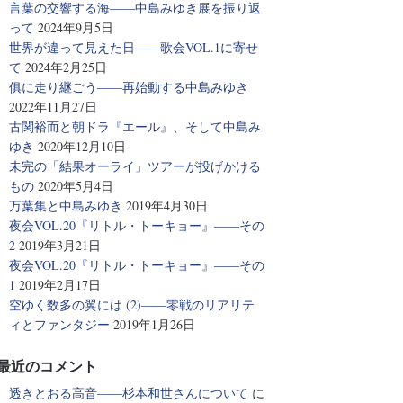
言葉の交響する海――中島みゆき展を振り返
って
2024年9月5日
世界が違って見えた日――歌会VOL.1に寄せ
て
2024年2月25日
俱に走り継ごう――再始動する中島みゆき
2022年11月27日
古関裕而と朝ドラ『エール』、そして中島み
ゆき
2020年12月10日
未完の「結果オーライ」ツアーが投げかける
もの
2020年5月4日
万葉集と中島みゆき
2019年4月30日
夜会VOL.20『リトル・トーキョー』――その
2
2019年3月21日
夜会VOL.20『リトル・トーキョー』――その
1
2019年2月17日
空ゆく数多の翼には (2)――零戦のリアリテ
ィとファンタジー
2019年1月26日
最近のコメント
透きとおる高音――杉本和世さんについて
に