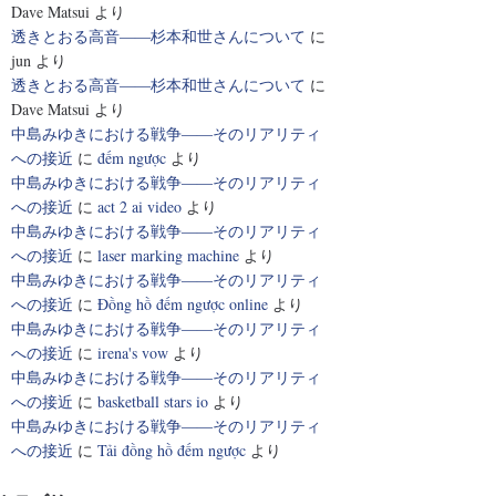
Dave Matsui
より
透きとおる高音――杉本和世さんについて
に
jun
より
透きとおる高音――杉本和世さんについて
に
Dave Matsui
より
中島みゆきにおける戦争――そのリアリティ
への接近
に
đếm ngược
より
中島みゆきにおける戦争――そのリアリティ
への接近
に
act 2 ai video
より
中島みゆきにおける戦争――そのリアリティ
への接近
に
laser marking machine
より
中島みゆきにおける戦争――そのリアリティ
への接近
に
Đồng hồ đếm ngược online
より
中島みゆきにおける戦争――そのリアリティ
への接近
に
irena's vow
より
中島みゆきにおける戦争――そのリアリティ
への接近
に
basketball stars io
より
中島みゆきにおける戦争――そのリアリティ
への接近
に
Tải đồng hồ đếm ngược
より