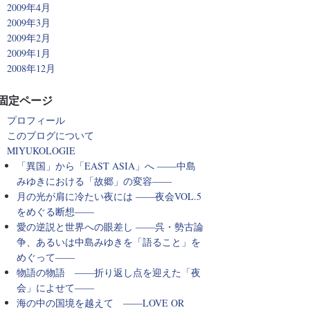
2009年4月
2009年3月
2009年2月
2009年1月
2008年12月
固定ページ
プロフィール
このブログについて
MIYUKOLOGIE
「異国」から「EAST ASIA」へ ――中島
みゆきにおける「故郷」の変容――
月の光が肩に冷たい夜には ――夜会VOL.5
をめぐる断想――
愛の逆説と世界への眼差し ――呉・勢古論
争、あるいは中島みゆきを「語ること」を
めぐって――
物語の物語 ――折り返し点を迎えた「夜
会」によせて――
海の中の国境を越えて ――LOVE OR