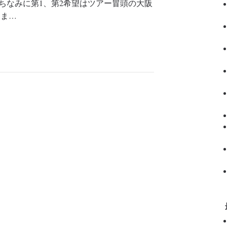
(ちなみに第1、第2希望はツアー冒頭の大阪
あま…