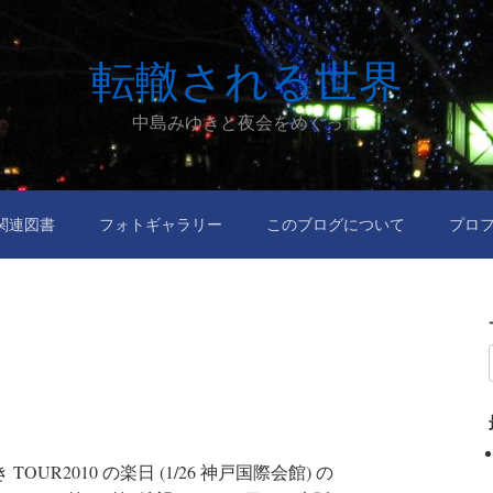
転轍される世界
中島みゆきと夜会をめぐって
関連図書
フォトギャラリー
このブログについて
プロ
R2010 の楽日 (1/26 神戸国際会館) の