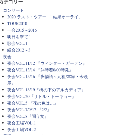
カテゴリー
コンサート
2020 ラスト・ツアー 「 結果オーライ」
TOUR2010
一会2015～2016
明日を撃て!
歌会VOL.1
縁会2012～3
夜会
夜会VOL.11/12 『ウィンター・ガーデン』
夜会VOL.13/14 『24時着0/00時発』
夜会VOL.15/16 『夜物語～元祖/本家・今晩
屋』
夜会VOL.18/19『橋の下のアルカディア』
夜会VOL.20『リトル・トーキョー』
夜会VOL.5 『花の色は…』
夜会VOL.7/9/17 『2/2』
夜会VOL.8『問う女』
夜会工場VOL.1
夜会工場VOL.2