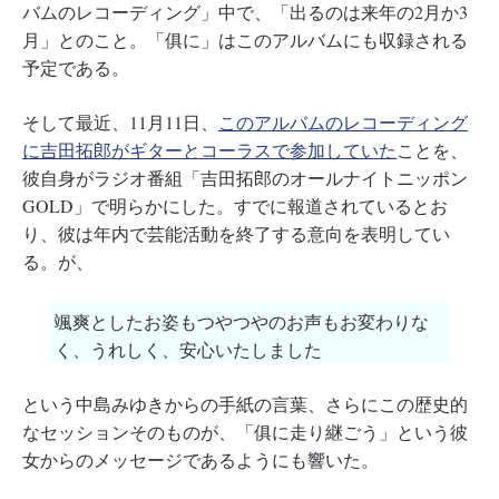
バムのレコーディング」中で、「出るのは来年の2月か3
月」とのこと。「俱に」はこのアルバムにも収録される
予定である。
そして最近、11月11日、
このアルバムのレコーディング
に吉田拓郎がギターとコーラスで参加していた
ことを、
彼自身がラジオ番組「吉田拓郎のオールナイトニッポン
GOLD」で明らかにした。すでに報道されているとお
り、彼は年内で芸能活動を終了する意向を表明してい
る。が、
颯爽としたお姿もつやつやのお声もお変わりな
く、うれしく、安心いたしました
という中島みゆきからの手紙の言葉、さらにこの歴史的
なセッションそのものが、「俱に走り継ごう」という彼
女からのメッセージであるようにも響いた。