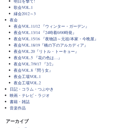
明日を撃て!
歌会VOL.1
縁会2012～3
夜会
夜会VOL.11/12 『ウィンター・ガーデン』
夜会VOL.13/14 『24時着0/00時発』
夜会VOL.15/16 『夜物語～元祖/本家・今晩屋』
夜会VOL.18/19『橋の下のアルカディア』
夜会VOL.20『リトル・トーキョー』
夜会VOL.5 『花の色は…』
夜会VOL.7/9/17 『2/2』
夜会VOL.8『問う女』
夜会工場VOL.1
夜会工場VOL.2
日記・コラム・つぶやき
映画・テレビ・ラジオ
書籍・雑誌
音楽作品
アーカイブ