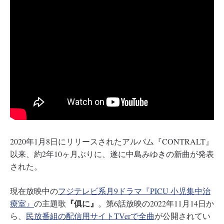
2020年1月8日にリリースされたアルバム『CONTRALT』
以来、約2年10ヶ月ぶりに、遂に中島みゆきの新曲が発表
された。
現在放映中の
フジテレビ系月9ドラマ『PICU 小児集中治
『俱に』
療室』
の主題歌
。第6話放映の2022年11月14日か
ら、
民放番組の配信用サイトTVerで全曲
が公開されてい