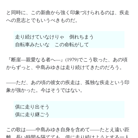
と同時に、この新曲から強く印象づけられるのは、疾走
への意志とでもいうべきものだ。
走り続けていなけりゃ 倒れちまう
自転車みたいな この命転がして
『断崖―親愛なる者へ―』(1979)でこう歌った、あの頃
からずっと、中島みゆきは走り続けてきたのだろう。
――ただ、あの頃の彼女の疾走は、孤独な疾走という印
象が強かった。今はそうではない。
俱に走り出そう
俱に走り継ごう
この歌は――中島みゆき自身を含めて――たとえ遠い距
離、長い時間を隔てても、俱に走り続けようとする一人