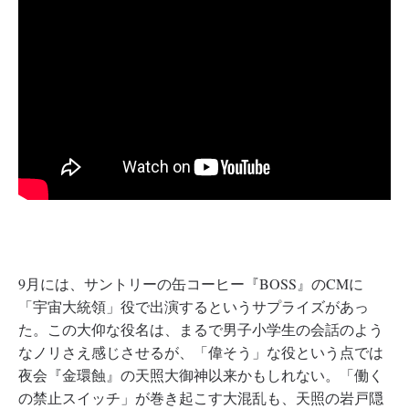
9月には、サントリーの缶コーヒー『BOSS』のCMに
「宇宙大統領」役で出演するというサプライズがあっ
た。この大仰な役名は、まるで男子小学生の会話のよう
なノリさえ感じさせるが、「偉そう」な役という点では
夜会『金環蝕』の天照大御神以来かもしれない。「働く
の禁止スイッチ」が巻き起こす大混乱も、天照の岩戸隠