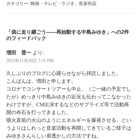
カテゴリー:
映画・テレビ・ラジオ
、
音楽作品
「俱に走り継ごう――再始動する中島みゆき」への2件
のフィードバック
増田 晋一
より:
2022年11月30日 7:31 PM
久しぶりのブログに心躍らせながら拝読しました。
こんばんは、増田と申します。
コロナでコンサートツアーも中止、（ご一緒の予定でし
たが）めっきり中島みゆきの近況も伝わってこなかった
わけですが、CM出演するなどのサプライズ等で活動再
開の布石を打ってきました。
噴火直前の火山のようにエネルギーを爆発させる、とい
うよりはしれっと音楽活動を再開してきているご様子は
みゆきさんらしい肩透かしの方法ですね。