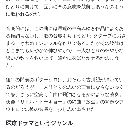
ひとりに向けて、互いにその意志を鼓舞しあうかのよう
に歌われるのだ。
音楽的には、この曲には最近の中島みゆき作品によくあ
る転調もないし、歌の音域もちょうど1オクターブにおさ
まる、きわめてシンプルな作りである。だがその旋律は
どこまでも広やかで伸びやかで、一人ひとりの細やかな
思いの数々を救い上げ、遙かに羽ばたかせるかのよう
だ。
後半の間奏のギターソロは、おそらく古川望が弾いてい
るのだろうが、一人ひとりの思いの言葉にならないゆく
てを、さらに空高く自由に飛翔させるかのような演奏。
夜会『リトル・トーキョー』の終曲『放生』の間奏やア
ウトロでの彼の名演を、少し思い出させた。
医療ドラマというジャンル