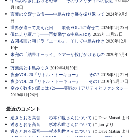
中島みゆきにおける戦争――そのリアリティへの接近
2025年8
月18日
言葉の交響する海――中島みゆき展を振り返って
2024年9月5
日
世界が違って見えた日――歌会VOL.1に寄せて
2024年2月25日
俱に走り継ごう――再始動する中島みゆき
2022年11月27日
古関裕而と朝ドラ『エール』、そして中島みゆき
2020年12月
10日
未完の「結果オーライ」ツアーが投げかけるもの
2020年5月4
日
万葉集と中島みゆき
2019年4月30日
夜会VOL.20『リトル・トーキョー』――その2
2019年3月21日
夜会VOL.20『リトル・トーキョー』――その1
2019年2月17日
空ゆく数多の翼には (2)――零戦のリアリティとファンタジー
2019年1月26日
最近のコメント
透きとおる高音――杉本和世さんについて
に
Dave Matsui
より
透きとおる高音――杉本和世さんについて
に
jun
より
透きとおる高音――杉本和世さんについて
に
Dave Matsui
より