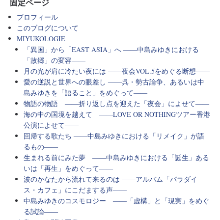
固定ページ
プロフィール
このブログについて
MIYUKOLOGIE
「異国」から「EAST ASIA」へ ――中島みゆきにおける
「故郷」の変容――
月の光が肩に冷たい夜には ――夜会VOL.5をめぐる断想――
愛の逆説と世界への眼差し ――呉・勢古論争、あるいは中
島みゆきを「語ること」をめぐって――
物語の物語 ――折り返し点を迎えた「夜会」によせて――
海の中の国境を越えて ――LOVE OR NOTHINGツアー香港
公演によせて――
回帰する歌たち ――中島みゆきにおける「リメイク」が語
るもの――
生まれる前にみた夢 ――中島みゆきにおける「誕生」ある
いは「再生」をめぐって――
波のかなたから流れて来るのは ――アルバム「パラダイ
ス・カフェ」にこだまする声――
中島みゆきのコスモロジー ――「虚構」と「現実」をめぐ
る試論――