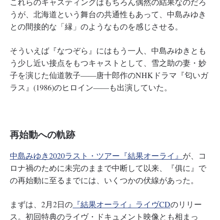
これらのキャスティングはもちろん偶然の結果なのだろ
うが、北海道という舞台の共通性もあって、中島みゆき
との間接的な「縁」のようなものを感じさせる。
そういえば『なつぞら』にはもう一人、中島みゆきとも
う少し近い接点をもつキャストとして、雪之助の妻・妙
子を演じた仙道敦子――唐十郎作のNHKドラマ『匂いガ
ラス』(1986)のヒロイン――も出演していた。
再始動への軌跡
中島みゆき2020ラスト・ツアー『結果オーライ』
が、コ
ロナ禍のために未完のままで中断して以来、『俱に』で
の再始動に至るまでには、いくつかの伏線があった。
まずは、2月2日の
『結果オーライ』ライヴCD
のリリー
ス。初回特典のライヴ・ドキュメント映像とも相まっ