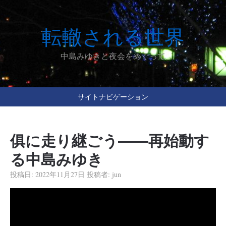
転轍される世界
中島みゆきと夜会をめぐって
サイトナビゲーション
俱に走り継ごう――再始動す
る中島みゆき
投稿日:
2022年11月27日
投稿者:
jun