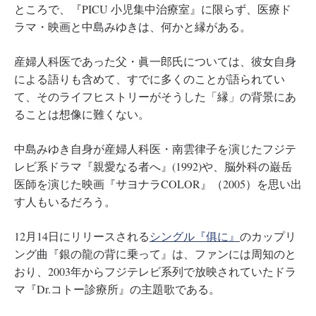
ところで、『PICU 小児集中治療室』に限らず、医療ド
ラマ・映画と中島みゆきは、何かと縁がある。
産婦人科医であった父・眞一郎氏については、彼女自身
による語りも含めて、すでに多くのことが語られてい
て、そのライフヒストリーがそうした「縁」の背景にあ
ることは想像に難くない。
中島みゆき自身が産婦人科医・南雲律子を演じたフジテ
レビ系ドラマ『親愛なる者へ』(1992)や、脳外科の巌岳
医師を演じた映画『サヨナラCOLOR』（2005）を思い出
す人もいるだろう。
12月14日にリリースされる
シングル『俱に』
のカップリ
ング曲『銀の龍の背に乗って』は、ファンには周知のと
おり、2003年からフジテレビ系列で放映されていたドラ
マ『Dr.コトー診療所』の主題歌である。