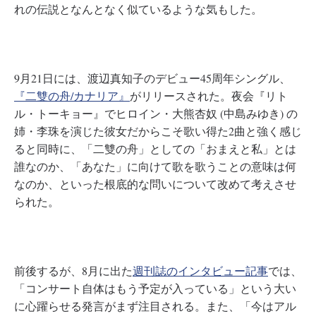
れの伝説となんとなく似ているような気もした。
9月21日には、渡辺真知子のデビュー45周年シングル、
『二雙の舟/カナリア』
がリリースされた。夜会『リト
ル・トーキョー』でヒロイン・大熊杏奴 (中島みゆき) の
姉・李珠を演じた彼女だからこそ歌い得た2曲と強く感じ
ると同時に、「二雙の舟」としての「おまえと私」とは
誰なのか、「あなた」に向けて歌を歌うことの意味は何
なのか、といった根底的な問いについて改めて考えさせ
られた。
前後するが、8月に出た
週刊誌のインタビュー記事
では、
「コンサート自体はもう予定が入っている」という大い
に心躍らせる発言がまず注目される。また、「今はアル