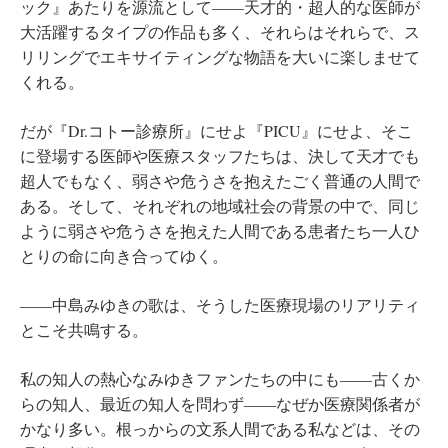
ック』あたりを源流として――天才的・超人的な医師が
大活躍するタイプの作品も多く、それらはそれらで、ス
リリングでエキサイティングな物語を大いに楽しませて
くれる。
だが『Dr.コトー診療所』にせよ『PICU』にせよ、そこ
に登場する医師や医療スタッフたちは、決して天才でも
超人でもなく、弱さや危うさを抱えたごく普通の人間で
ある。そして、それぞれの地域社会の背景の中で、同じ
ように弱さや危うさを抱えた人間である患者たち一人ひ
とりの命に向き合ってゆく。
――中島みゆきの歌は、そうした医療現場のリアリティ
とこそ共鳴する。
私の知人の熱心なみゆきファンたちの中にも――古くか
らの知人、最近の知人を問わず――なぜか医療関係者が
かなり多い。根っからの文系人間である私などは、その