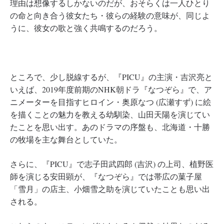
理由は想像するしかないのだが、おそらくは一人ひとり
の命と向き合う彼女たち・彼らの経験の意味が、同じよ
うに、彼女の歌と強く共鳴するのだろう。
ところで、少し脱線するが、『PICU』の主演・吉沢亮と
いえば、2019年度前期のNHK朝ドラ『なつぞら』で、ア
ニメーターを目指すヒロイン・奥原なつ (広瀬すず) に絵
を描くことの魅力を教える幼馴染、山田天陽を演じてい
たことを思い出す。あのドラマの序盤も、北海道・十勝
の牧場を主な舞台としていた。
さらに、『PICU』で志子田武四郎 (吉沢) の上司、植野医
師を演じる安田顕が、『なつぞら』では帯広の菓子屋
「雪月」の店主、小畑雪之助を演じていたことも思い出
される。