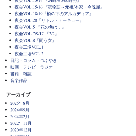
夜会VOL.13/14 『24時着0/00時発』
夜会VOL.15/16 『夜物語～元祖/本家・今晩屋』
夜会VOL.18/19『橋の下のアルカディア』
夜会VOL.20『リトル・トーキョー』
夜会VOL.5 『花の色は…』
夜会VOL.7/9/17 『2/2』
夜会VOL.8『問う女』
夜会工場VOL.1
夜会工場VOL.2
日記・コラム・つぶやき
映画・テレビ・ラジオ
書籍・雑誌
音楽作品
アーカイブ
2025年8月
2024年9月
2024年2月
2022年11月
2020年12月