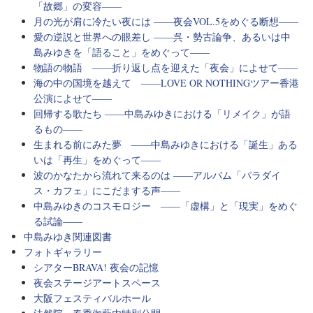
「故郷」の変容――
月の光が肩に冷たい夜には ――夜会VOL.5をめぐる断想――
愛の逆説と世界への眼差し ――呉・勢古論争、あるいは中
島みゆきを「語ること」をめぐって――
物語の物語 ――折り返し点を迎えた「夜会」によせて――
海の中の国境を越えて ――LOVE OR NOTHINGツアー香港
公演によせて――
回帰する歌たち ――中島みゆきにおける「リメイク」が語
るもの――
生まれる前にみた夢 ――中島みゆきにおける「誕生」ある
いは「再生」をめぐって――
波のかなたから流れて来るのは ――アルバム「パラダイ
ス・カフェ」にこだまする声――
中島みゆきのコスモロジー ――「虚構」と「現実」をめぐ
る試論――
中島みゆき関連図書
フォトギャラリー
シアターBRAVA! 夜会の記憶
夜会ステージアートスペース
大阪フェスティバルホール