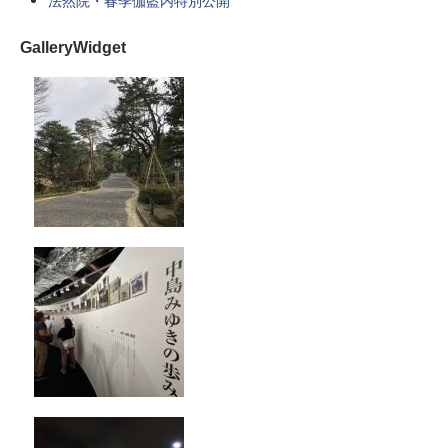
法然院・春季伽藍内特別公開
GalleryWidget