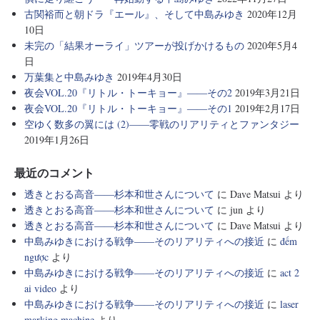
古関裕而と朝ドラ『エール』、そして中島みゆき
2020年12月
10日
未完の「結果オーライ」ツアーが投げかけるもの
2020年5月4
日
万葉集と中島みゆき
2019年4月30日
夜会VOL.20『リトル・トーキョー』――その2
2019年3月21日
夜会VOL.20『リトル・トーキョー』――その1
2019年2月17日
空ゆく数多の翼には (2)――零戦のリアリティとファンタジー
2019年1月26日
最近のコメント
透きとおる高音――杉本和世さんについて
に
Dave Matsui
より
透きとおる高音――杉本和世さんについて
に
jun
より
透きとおる高音――杉本和世さんについて
に
Dave Matsui
より
中島みゆきにおける戦争――そのリアリティへの接近
に
đếm
ngược
より
中島みゆきにおける戦争――そのリアリティへの接近
に
act 2
ai video
より
中島みゆきにおける戦争――そのリアリティへの接近
に
laser
marking machine
より