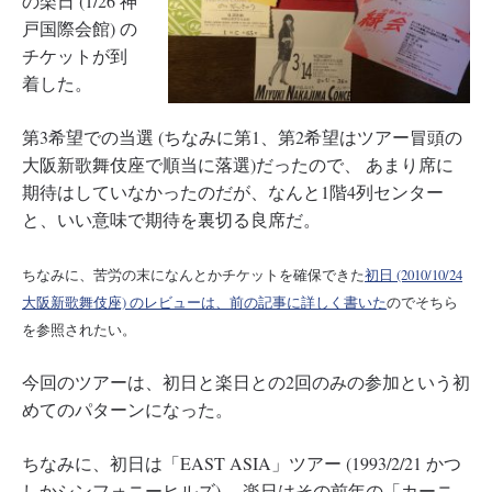
の楽日 (1/26 神
戸国際会館) の
チケットが到
着した。
第3希望での当選 (ちなみに第1、第2希望はツアー冒頭の
大阪新歌舞伎座で順当に落選)だったので、 あまり席に
期待はしていなかったのだが、なんと1階4列センター
と、いい意味で期待を裏切る良席だ。
ちなみに、苦労の末になんとかチケットを確保できた
初日 (2010/10/24
大阪新歌舞伎座) のレビューは、前の記事に詳しく書いた
のでそちら
を参照されたい。
今回のツアーは、初日と楽日との2回のみの参加という初
めてのパターンになった。
ちなみに、初日は「EAST ASIA」ツアー (1993/2/21 かつ
しかシンフォニーヒルズ) 、楽日はその前年の「カーニ