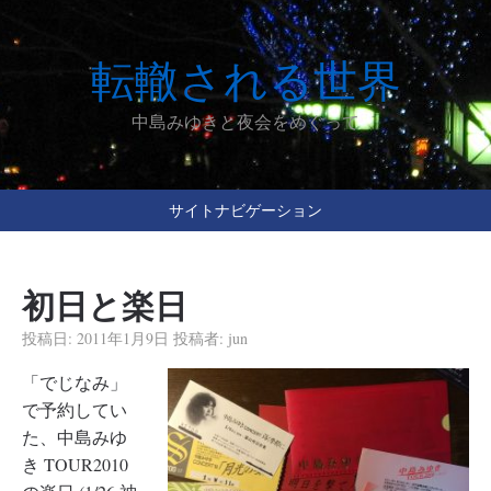
転轍される世界
中島みゆきと夜会をめぐって
サイトナビゲーション
初日と楽日
投稿日:
2011年1月9日
投稿者:
jun
「でじなみ」
で予約してい
た、中島みゆ
き TOUR2010