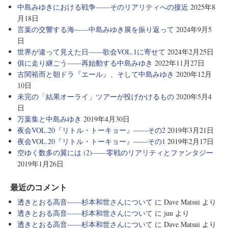
中島みゆきにおける戦争――そのリアリティへの接近
2025年8
月18日
言葉の交響する海――中島みゆき展を振り返って
2024年9月5
日
世界が違って見えた日――歌会VOL.1に寄せて
2024年2月25日
俱に走り継ごう――再始動する中島みゆき
2022年11月27日
古関裕而と朝ドラ『エール』、そして中島みゆき
2020年12月
10日
未完の「結果オーライ」ツアーが投げかけるもの
2020年5月4
日
万葉集と中島みゆき
2019年4月30日
夜会VOL.20『リトル・トーキョー』――その2
2019年3月21日
夜会VOL.20『リトル・トーキョー』――その1
2019年2月17日
空ゆく数多の翼には (2)――零戦のリアリティとファンタジー
2019年1月26日
最近のコメント
透きとおる高音――杉本和世さんについて
に
Dave Matsui
より
透きとおる高音――杉本和世さんについて
に
jun
より
透きとおる高音――杉本和世さんについて
に
Dave Matsui
より