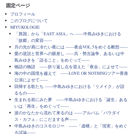
固定ページ
プロフィール
このブログについて
MIYUKOLOGIE
「異国」から「EAST ASIA」へ ――中島みゆきにおける
「故郷」の変容――
月の光が肩に冷たい夜には ――夜会VOL.5をめぐる断想――
愛の逆説と世界への眼差し ――呉・勢古論争、あるいは中
島みゆきを「語ること」をめぐって――
物語の物語 ――折り返し点を迎えた「夜会」によせて――
海の中の国境を越えて ――LOVE OR NOTHINGツアー香港
公演によせて――
回帰する歌たち ――中島みゆきにおける「リメイク」が語
るもの――
生まれる前にみた夢 ――中島みゆきにおける「誕生」ある
いは「再生」をめぐって――
波のかなたから流れて来るのは ――アルバム「パラダイ
ス・カフェ」にこだまする声――
中島みゆきのコスモロジー ――「虚構」と「現実」をめぐ
る試論――