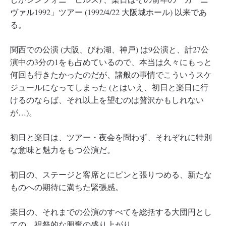
ヴァル1992」ツアー (1992/4/22 大阪城ホール) 以来であ
る。
関西での公演 (大阪、びわ湖、神戸) は9公演と、計27公
演中の3分の1をも占めているので、本当は久々にもっと
何回も行きたかったのだが、諸般の事情でこういうスケ
ジュールになってしまった (とはいえ、初日と楽日に行
けるのならば、それ以上を望むのは贅沢かもしれない
が…)。
初日と楽日は、ツアー・夜会を問わず、それぞれに特別
な意味と魅力をもつ公演だ。
初日の、ステージと客席とにピンと張りつめる、新たな
ものへの期待に満ちた緊張感。
楽日の、それまでの公演のすべてを総括する大団円とし
ての、祝祭的な興奮の盛り上がり。