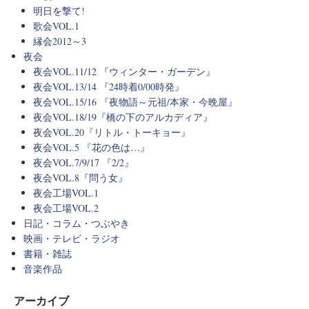
明日を撃て!
歌会VOL.1
縁会2012～3
夜会
夜会VOL.11/12 『ウィンター・ガーデン』
夜会VOL.13/14 『24時着0/00時発』
夜会VOL.15/16 『夜物語～元祖/本家・今晩屋』
夜会VOL.18/19『橋の下のアルカディア』
夜会VOL.20『リトル・トーキョー』
夜会VOL.5 『花の色は…』
夜会VOL.7/9/17 『2/2』
夜会VOL.8『問う女』
夜会工場VOL.1
夜会工場VOL.2
日記・コラム・つぶやき
映画・テレビ・ラジオ
書籍・雑誌
音楽作品
アーカイブ