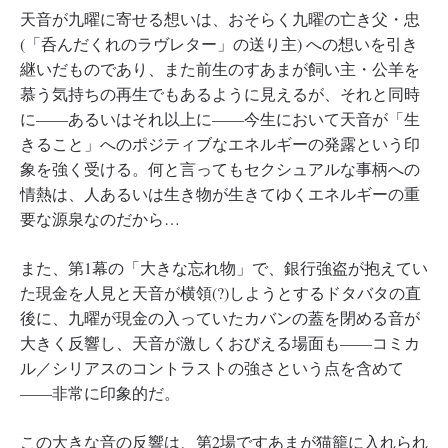
天音が九曜に寄せる想いは、おそらく九曜の亡き父・忠
(「呑んだくれのラヴレター」の送り主) への想いを引き
継いだものであり、また前生のすあまが飼い主・公羊を
慕う気持ちの再生でもあるように見えるが、それと同時
に――あるいはそれ以上に――今生において天音が「生
きること」へのポジティブなエネルギーの発露という印
象を強く受ける。何と言ってもセクシュアルな事柄への
情熱は、人あるいは生き物が生きてゆくエネルギーの重
要な源泉なのだから…
また、第1幕の「大きな忘れ物」で、銀行強盗が抱えてい
た現金を人見と天音が横領(?)しようとするドタバタの直
後に、九曜が現金の入っていたカバンの蓋を閉める音が
大きく反響し、天音が激しくおびえる場面も――コミカ
ル／シリアスのコントラストの強さという点を含めて
――非常に印象的だ。
この大きな音の反響は、第2場ですあまが猫籠に入れられ