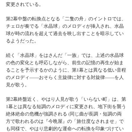
変更されている。
第2幕中盤の転換点となる「二隻の舟」のイントロでは、
チェロが奏でる「水晶球」のメロディが挿入され、水晶
球が時の流れを超えて過去を映し出すことを暗示してい
るようだった。
続く「水晶球」をはさんだ「一族」では、上述の水晶球
の色の変化とも呼応しながら、前生の記憶の再生が始ま
ることを予示するかのように、第1幕とは異なる低い音程
のメロディ――おそらく主旋律に対する対旋律――を人
見が歌う。
第2幕終盤近く、やはり人見が歌う「いらない町」は、第
1幕とは異なる短調のメロディに変更され、地下街を襲う
絶体絶命の危機が強調される (同じ曲が長調・短調の両
方で歌われるのは『今晩屋』の「旅仕度なされませ」で
も同様で、やはり悲劇的な運命への転換を印象づけてい