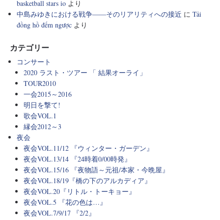
basketball stars io
より
中島みゆきにおける戦争――そのリアリティへの接近
に
Tải
đồng hồ đếm ngược
より
カテゴリー
コンサート
2020 ラスト・ツアー 「 結果オーライ」
TOUR2010
一会2015～2016
明日を撃て!
歌会VOL.1
縁会2012～3
夜会
夜会VOL.11/12 『ウィンター・ガーデン』
夜会VOL.13/14 『24時着0/00時発』
夜会VOL.15/16 『夜物語～元祖/本家・今晩屋』
夜会VOL.18/19『橋の下のアルカディア』
夜会VOL.20『リトル・トーキョー』
夜会VOL.5 『花の色は…』
夜会VOL.7/9/17 『2/2』