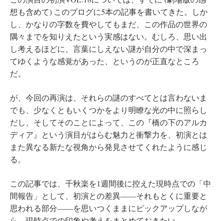
想も含めて) このブログに5本の記事を書いてきた。しか
し、かなりの字数を費やしてもまだ、この作品の世界の
隅々までを知りえたという実感はない。むしろ、思い出
し考えるほどに、言葉にしえない謎が自分の中で深まっ
てゆくような感覚があった、というのが正直なところ
だ。
が、今回の再演は、それらの謎のすべてとは言わないま
でも、少なくともいくつかをより明瞭な光の中に照らし
だし、そしてそのことによって、この『橋の下のアルカ
ディア』という演目がはらむ魅力と衝撃力を、初演とは
また異なる新たな視角から発見させてくれたように感じ
る。
この記事では、千秋楽を1週間後に控えた現時点での「中
間報告」として、初演との差異――それもとくに重要と
思われる部分――を思いつくままにピックアップしなが
ら、現時点での印象や考えをまとめておきたい。