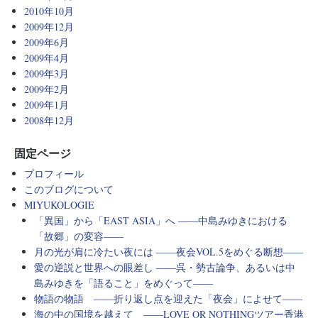
2010年10月
2009年12月
2009年6月
2009年4月
2009年3月
2009年2月
2009年1月
2008年12月
固定ページ
プロフィール
このブログについて
MIYUKOLOGIE
「異国」から「EAST ASIA」へ ――中島みゆきにおける
「故郷」の変容――
月の光が肩に冷たい夜には ――夜会VOL.5をめぐる断想――
愛の逆説と世界への眼差し ――呉・勢古論争、あるいは中
島みゆきを「語ること」をめぐって――
物語の物語 ――折り返し点を迎えた「夜会」によせて――
海の中の国境を越えて ――LOVE OR NOTHINGツアー香港