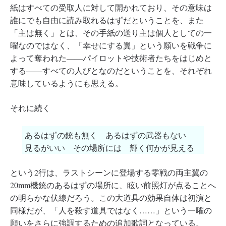
紙はすべての受取人に対して開かれており、その意味は
誰にでも自由に読み取れるはずだということを、また
「主は無く」とは、その手紙の送り主は個人としての一
曜なのではなく、「幸せにする翼」という願いを戦争に
よって奪われた――パイロットや技術者たちをはじめと
する――すべての人びとなのだということを、それぞれ
意味しているようにも思える。
それに続く
あるはずの銃も無く あるはずの武器もない
見るがいい その場所には 輝く何かが見える
という2行は、ラストシーンに登場する零戦の両主翼の
20mm機銃のあるはずの場所に、眩い前照灯が点ることへ
の明らかな伏線だろう。この大道具の効果自体は初演と
同様だが、「人を殺す道具ではなく……」という一曜の
願いをさらに強調するための追加歌詞となっている。