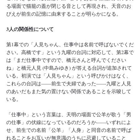
る場面で猫籠の蓋が閉じる音として再現され、天音のお
びえが前生の記憶に由来することが明らかになる。
3人の関係性について
第1幕での「人見ちゃん、仕事中は名前で呼ばないでくだ
さい。高橋です」という九曜の台詞に対応して、第2幕で
は「まだ仕事中ですので、橋元さんと呼んでください
ね」と橋元人見 (中島みゆき) が答える台詞が追加されて
いる。初演では「人見ちゃん」という呼びかけはなく、
これらの台詞は――前生で夫婦であった――九曜と人見
のあいだもまた気の置けない関係であることを示唆して
いる。
「仕事中」という言葉は、天明の場面で公羊が歌う「男
の仕事」の伏線になっているのだろうか――いずれによ
せ、前生での名前「公羊」「人身」と同音の名前で呼ば
れることをお互いが無意識のうちに忌避していること