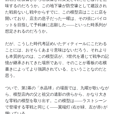
味するのだろうか。この地下壕が防空壕として建設され
た戦前ないし戦中からすでに、この模型店はここに店を
開いており、店主の息子だった一曜は、その頃にパイロ
ットを目指して予科練に志願した――といった時系列が
想定されるのだろうか。
だが、こうした時代考証めいたディティールにこだわる
ことには、おそらくあまり意味はないだろう。それより
も本質的なのは、この模型店が、3世代を通じて戦争の記
憶が継承されてきた場所であり、そのことが看板の右横
書きによってより強調されている、ということなのだと
思う。
ついで、第2幕の「水晶球」の場面では、九曜が歌いなが
ら、模型店内の父と祖父の遺影の傍らから、かなり大き
な零戦の模型を取り出す。この模型は――ラストシーン
で登場する零戦と同じく――翼端灯 (右が緑、左が赤) が
輝いている。