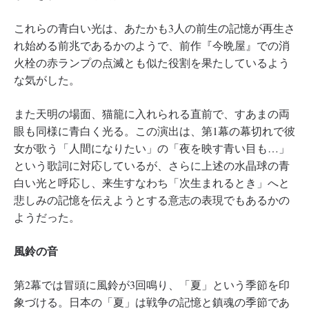
これらの青白い光は、あたかも3人の前生の記憶が再生さ
れ始める前兆であるかのようで、前作『今晩屋』での消
火栓の赤ランプの点滅とも似た役割を果たしているよう
な気がした。
また天明の場面、猫籠に入れられる直前で、すあまの両
眼も同様に青白く光る。この演出は、第1幕の幕切れで彼
女が歌う「人間になりたい」の「夜を映す青い目も…」
という歌詞に対応しているが、さらに上述の水晶球の青
白い光と呼応し、来生すなわち「次生まれるとき」へと
悲しみの記憶を伝えようとする意志の表現でもあるかの
ようだった。
風鈴の音
第2幕では冒頭に風鈴が3回鳴り、「夏」という季節を印
象づける。日本の「夏」は戦争の記憶と鎮魂の季節であ