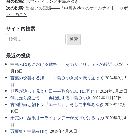
前の投稿:
ボブ･ディランと中島みゆき
次の投稿:
出会いの記憶――「中島みゆきのオールナイトニッポ
ン」のこと
サイト内検索
最近の投稿
中島みゆきにおける戦争――そのリアリティへの接近
2025年8
月18日
言葉の交響する海――中島みゆき展を振り返って
2024年9月5
日
世界が違って見えた日――歌会VOL.1に寄せて
2024年2月25日
俱に走り継ごう――再始動する中島みゆき
2022年11月27日
古関裕而と朝ドラ『エール』、そして中島みゆき
2020年12月
10日
未完の「結果オーライ」ツアーが投げかけるもの
2020年5月4
日
万葉集と中島みゆき
2019年4月30日