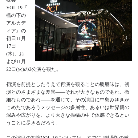
VOL.19『
橋の下の
アルカデ
ィア』の
初日11月
17日
(木)、お
よび11月
22日(火)の2公演を観た。
初演を前提としたうえで再演を観ることの醍醐味は、初
演とのさまざまな差異――それが大きなものであれ、微
細なものであれ――を通じて、その演目に中島みゆきが
こめたであろうメッセージの多層性、あるいは世界観の
深みや広がりを、より大きな振幅の中で体感できるとい
うことに尽きるだろう。
この演目の初演VOL.18については、すでに (劇場版の感