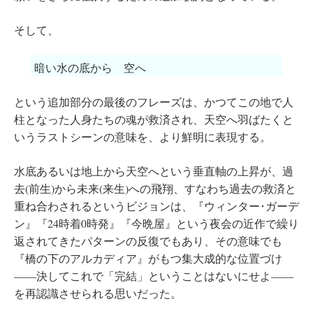
そして、
暗い水の底から 空へ
という追加部分の最後のフレーズは、かつてこの地で人
柱となった人身たちの魂が救済され、天空へ羽ばたくと
いうラストシーンの意味を、より鮮明に表現する。
水底あるいは地上から天空へという垂直軸の上昇が、過
去(前生)から未来(来生)への飛翔、すなわち過去の救済と
重ね合わされるというビジョンは、『ウィンター･ガーデ
ン』『24時着0時発』『今晩屋』という夜会の近作で繰り
返されてきたパターンの反復でもあり、その意味でも
『橋の下のアルカディア』がもつ集大成的な位置づけ
――決してこれで「完結」ということはないにせよ――
を再認識させられる思いだった。