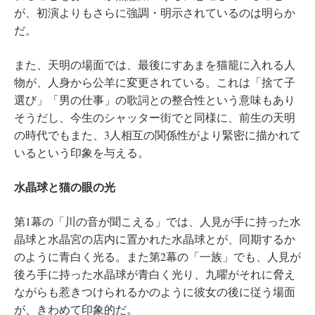
が、初演よりもさらに強調・明示されているのは明らか
だ。
また、天明の場面では、最後にすあまを猫籠に入れる人
物が、人身から公羊に変更されている。これは「捨て子
選び」「男の仕事」の歌詞との整合性という意味もあり
そうだし、今生のシャッター街でと同様に、前生の天明
の時代でもまた、3人相互の関係性がより緊密に描かれて
いるという印象を与える。
水晶球と猫の眼の光
第1幕の「川の音が聞こえる」では、人見が手に持った水
晶球と水晶宮の店内に置かれた水晶球とが、同期するか
のように青白く光る。また第2幕の「一族」でも、人見が
後ろ手に持った水晶球が青白く光り、九曜がそれに脅え
ながらも惹きつけられるかのように彼女の後に従う場面
が、きわめて印象的だ。