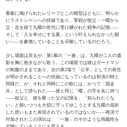
看板に掲げられたレリーフとこの模型はともに、明らか
にラストシーンへの伏線であり、零戦が祖父・一曜から
父・忠を経て九曜の世代に受け継がれた戦争の記憶――
そして「人を幸せにする翼」という叶えられなかった願
い――を象徴していることを示唆しているのだろう。
少し場面は戻るが、第1幕の「一族」は、九曜が二人の遺
影を胸に抱きながら歌う。この場面では彼はガードマン
の制服のままであり、次の第2場で「公羊」としての前生
が明かされることへの伏線になっているのは初演の時と
同様だ。が、それと同時にこの歌には、かつて「脱走
兵」として謗られた――彼と同じ「曜」の字を名に持つ
――祖父と、彼を匿った父の記憶を、「知られたくな
い」と願いつつも大切に守ってゆこうとする九曜の屈折
した思いもまた表現されているのではないか――再演で
付加されたこの演出は、「一族」のそのような両義性を
示唆しているようにも思える。