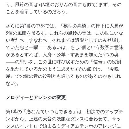
り、風鈴の音は (仏壇のおりんの音にも似て) まず、その
ことを暗示しているのだろう。
さらに第2幕の中盤では、「模型の高橋」の軒下に人見が
5個の風船を吊るす。これらの風鈴の音は、この世にいな
い者たち、すなわち、それまでは遺影としてのみ登場し
ていた忠と一曜――あるいは、もし5個という数字に意味
があるとすれば、人身・公羊・すあまを加えた5つの魂
――の思いを、この世に呼び戻すための「信号」の役割
を果たしているかのように思えた (その点では、『今晩
屋』での鐘の音の役割とも通じるものがあるのかもしれ
ない)。
メロディーとアレンジの変更
第1幕の「恋なんていつもできる」は、初演でのアップテ
ンポから、上述の天音の妖艶なダンスに合わせて、サッ
クスのイントロで始まるミディアムテンポのアレンジに