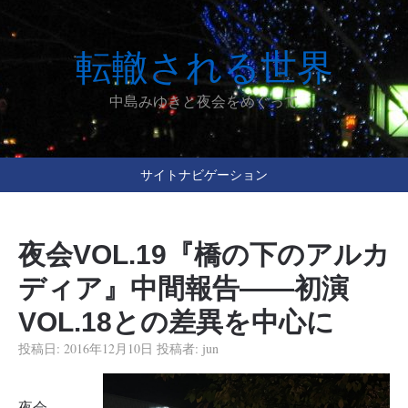
転轍される世界
中島みゆきと夜会をめぐって
サイトナビゲーション
夜会VOL.19『橋の下のアルカ
ディア』中間報告――初演
VOL.18との差異を中心に
投稿日:
2016年12月10日
投稿者:
jun
夜会