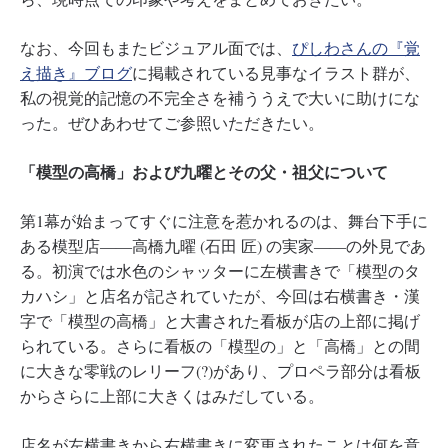
なお、今回もまたビジュアル面では、
ぴしわさんの『覚
え描き』ブログ
に掲載されている見事なイラスト群が、
私の視覚的記憶の不完全さを補ううえで大いに助けにな
った。ぜひあわせてご参照いただきたい。
「模型の高橋」および九曜とその父・祖父について
第1幕が始まってすぐに注意を惹かれるのは、舞台下手に
ある模型店――高橋九曜 (石田 匠) の実家――の外見であ
る。初演では水色のシャッターに左横書きで「模型のタ
カハシ」と店名が記されていたが、今回は右横書き・漢
字で「模型の高橋」と大書された看板が店の上部に掲げ
られている。さらに看板の「模型の」と「高橋」との間
に大きな零戦のレリーフ(?)があり、プロペラ部分は看板
からさらに上部に大きくはみだしている。
店名が左横書きから右横書きに変更されたことは何を意