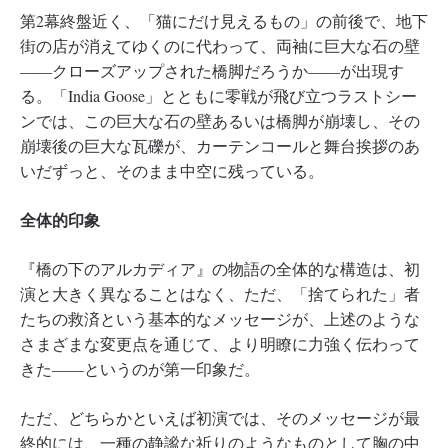
第2幕終盤近く、「猫にだけ見えるもの」の前後で、地下
街の店が消えてゆくのに代わって、両袖に巨大な石の壁
――クローズアップされた橋脚だろうか――が出現す
る。「India Goose」とともに零戦が飛び立つラストシー
ンでは、この巨大な石の壁あるいは橋脚が崩壊し、その
崩壊後の巨大な瓦礫が、カーテンコールと舞台挨拶のあ
いだずっと、そのまま中空に残っている。
全体的印象
『橋の下のアルカディア』の物語の全体的な構造は、初
演と大きく異なることはなく、ただ、「捨てられた」者
たちの救済という基本的なメッセージが、上述のような
さまざまな変更点を通じて、より明瞭に力強く伝わって
きた――というのが第一印象だ。
ただ、どちらかといえば初演では、そのメッセージが最
終的には、一種の静謐な祈りのようなものとして胸の中