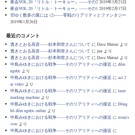
夜会VOL.20『リトル・トーキョー』――その2
2019年3月21日
夜会VOL.20『リトル・トーキョー』――その1
2019年2月17日
空ゆく数多の翼には (2)――零戦のリアリティとファンタジー
2019年1月26日
最近のコメント
透きとおる高音――杉本和世さんについて
に
Dave Matsui
より
透きとおる高音――杉本和世さんについて
に
jun
より
透きとおる高音――杉本和世さんについて
に
Dave Matsui
より
中島みゆきにおける戦争――そのリアリティへの接近
に
đếm
ngược
より
中島みゆきにおける戦争――そのリアリティへの接近
に
act 2
ai video
より
中島みゆきにおける戦争――そのリアリティへの接近
に
laser
marking machine
より
中島みゆきにおける戦争――そのリアリティへの接近
に
Đồng
hồ đếm ngược online
より
中島みゆきにおける戦争――そのリアリティへの接近
に
irena's
vow
より
中島みゆきにおける戦争――そのリアリティへの接近
に