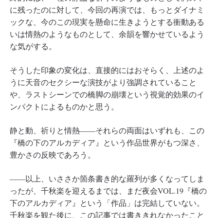
に残ったのに対して、今回の再演では、もっとダイナミ
ックな、今のこの現実を懸命に生きようとする衝動ある
いは情熱のようなものとして、余韻を響かせているよう
な気がする。
そうした印象の変化は、直接的にはおそらく、上述のよ
うに天音のセクシーな演技がより強調されていること
や、ラストシーンでの橋脚の崩壊という視覚的効果のイ
ンパクトによるものかと思う。
静と動、祈りと情熱――それらの両面はいずれも、この
『橋の下のアルカディア』という作品世界がもつ深さ、
豊かさの反映であろう。
――以上、いささか箇条書き的な羅列が多くなってしま
ったが、千秋楽を迎えるまでは、まだ夜会VOL.19『橋の
下のアルカディア』という「作品」は完結していない。
千秋楽を観た後に、この記事では書ききれなかったこと