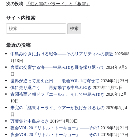
次の投稿:
「虹と雪のバラード」と「根雪」
サイト内検索
最近の投稿
中島みゆきにおける戦争――そのリアリティへの接近
2025年8
月18日
言葉の交響する海――中島みゆき展を振り返って
2024年9月5
日
世界が違って見えた日――歌会VOL.1に寄せて
2024年2月25日
俱に走り継ごう――再始動する中島みゆき
2022年11月27日
古関裕而と朝ドラ『エール』、そして中島みゆき
2020年12月
10日
未完の「結果オーライ」ツアーが投げかけるもの
2020年5月4
日
万葉集と中島みゆき
2019年4月30日
夜会VOL.20『リトル・トーキョー』――その2
2019年3月21日
夜会VOL.20『リトル・トーキョー』――その1
2019年2月17日