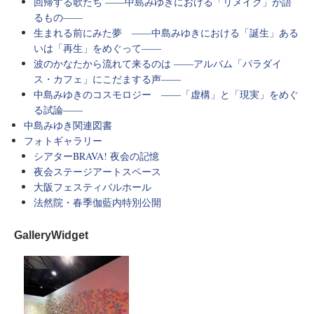
回帰する歌たち ――中島みゆきにおける「リメイク」が語
るもの――
生まれる前にみた夢 ――中島みゆきにおける「誕生」ある
いは「再生」をめぐって――
波のかなたから流れて来るのは ――アルバム「パラダイ
ス・カフェ」にこだまする声――
中島みゆきのコスモロジー ――「虚構」と「現実」をめぐ
る試論――
中島みゆき関連図書
フォトギャラリー
シアターBRAVA! 夜会の記憶
夜会ステージアートスペース
大阪フェスティバルホール
法然院・春季伽藍内特別公開
GalleryWidget