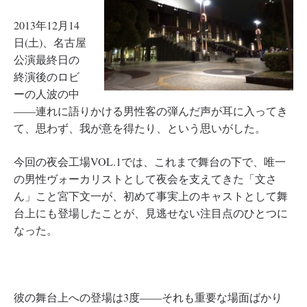
2013年12月14
日(土)、名古屋
公演最終日の
終演後のロビ
ーの人波の中
――連れに語りかける男性客の弾んだ声が耳に入ってき
て、思わず、我が意を得たり、という思いがした。
今回の夜会工場VOL.1では、これまで舞台の下で、唯一
の男性ヴォーカリストとして夜会を支えてきた「文さ
ん」こと宮下文一が、初めて事実上のキャストとして舞
台上にも登場したことが、見逃せない注目点のひとつに
なった。
彼の舞台上への登場は3度――それも重要な場面ばかり