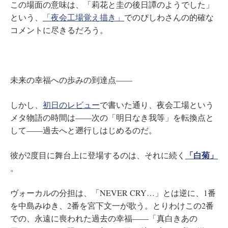
この場面の意味は、「莉花と圭の後日譚のようでした」
という、
「夜会工場覚え描き」
でのぴしわさんの的確な
コメントに尽きるだろう。
未来の幸福への歩みの到達点――
しかし、
初日のレビュー
で書いた通り、夜会工場という
メタ物語の時間は――次の「明日なき我等」を転換点と
して――過去へと遡行しはじめるのだ。
「白菊」
彼が2度目に舞台上に登場するのは、それに続く
。
ヴォーカルの分担は、「NEVER CRY…」とは逆に、1番
を中島みゆき、2番を宮下文一が歌う。とりわけこの2番
での、永遠に喪われた過去の幸福――「真白きあの