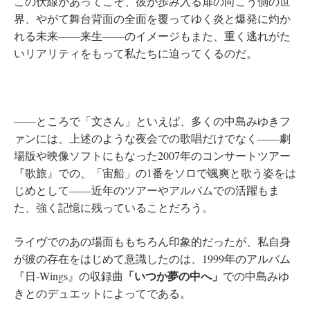
この伏線があってこそ、彼が歩み入る扉の向こう側の世
界、やがて舞台背面の全面を覆ってゆく炎と爆発に灼か
れる未来――来生――のイメージもまた、重く逃れがた
いリアリティをもって私たちに迫ってくるのだ。
――ところで「文さん」といえば、多くの中島みゆきフ
ァンには、上述のような夜会での歌唱だけでなく――劇
場版や映像ソフトにもなった2007年のコンサートツアー
『歌旅』での、「宙船」の1番をソロで颯爽と歌う姿をは
じめとして――近年のツアーやアルバムでの活躍もま
た、強く記憶に残っていることだろう。
ライヴでのあの場面ももちろん印象的だったが、私自身
が彼の存在をはじめて意識したのは、1999年のアルバム
「いつか夢の中へ」
『日-Wings』の収録曲
での中島みゆ
きとのデュエットによってである。