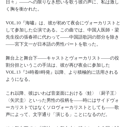
日々」――への限りなき想いを歌う彼の声に、私は激し
く胸を衝かれた。
VOL.10『海嘯』は、彼が初めて夜会にヴォーカリストと
して参加した公演である。この曲では、中国人医師・梁
先生役の張春祥に代わって――中国語歌詞の部分を除き
――宮下文一が日本語の男性パートを歌った。
舞台上と舞台下――キャストとヴォーカリスト――の役
割分担というこの手法は、彼が再び夜会に参加した
VOL.13『24時着0時発』以降、より積極的に活用される
ようになる。
これ以降、彼はいわば音楽面における〈鮭〉〈厨子王〉
〈矢沢圭〉といった男性の役柄を――時にはサイドヴォ
ーカリストではなくソロヴォーカリストとしても――歌
声によって、文字通り「演じる」ことになるのだ。