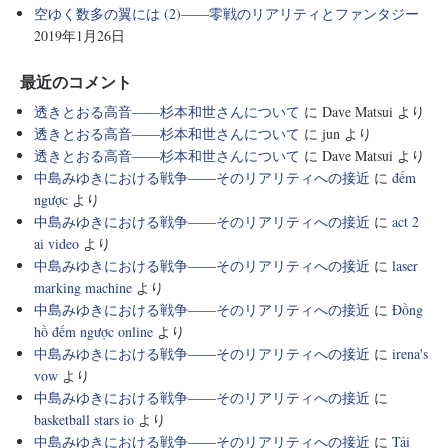
空ゆく数多の翼には (2)――零戦のリアリティとファンタジー
2019年1月26日
最近のコメント
透きとおる高音――杉本和世さんについて
に
Dave Matsui
より
透きとおる高音――杉本和世さんについて
に
jun
より
透きとおる高音――杉本和世さんについて
に
Dave Matsui
より
中島みゆきにおける戦争――そのリアリティへの接近
に
đếm
ngược
より
中島みゆきにおける戦争――そのリアリティへの接近
に
act 2
ai video
より
中島みゆきにおける戦争――そのリアリティへの接近
に
laser
marking machine
より
中島みゆきにおける戦争――そのリアリティへの接近
に
Đồng
hồ đếm ngược online
より
中島みゆきにおける戦争――そのリアリティへの接近
に
irena's
vow
より
中島みゆきにおける戦争――そのリアリティへの接近
に
basketball stars io
より
中島みゆきにおける戦争――そのリアリティへの接近
に
Tải