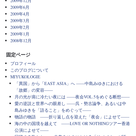
2009年12月
2009年6月
2009年4月
2009年3月
2009年2月
2009年1月
2008年12月
固定ページ
プロフィール
このブログについて
MIYUKOLOGIE
「異国」から「EAST ASIA」へ ――中島みゆきにおける
「故郷」の変容――
月の光が肩に冷たい夜には ――夜会VOL.5をめぐる断想――
愛の逆説と世界への眼差し ――呉・勢古論争、あるいは中
島みゆきを「語ること」をめぐって――
物語の物語 ――折り返し点を迎えた「夜会」によせて――
海の中の国境を越えて ――LOVE OR NOTHINGツアー香港
公演によせて――