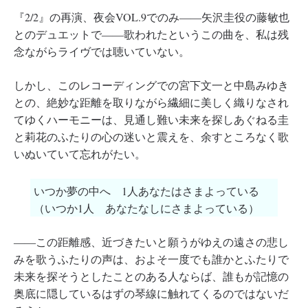
『2/2』の再演、夜会VOL.9でのみ――矢沢圭役の藤敏也
とのデュエットで――歌われたというこの曲を、私は残
念ながらライヴでは聴いていない。
しかし、このレコーディングでの宮下文一と中島みゆき
との、絶妙な距離を取りながら繊細に美しく織りなされ
てゆくハーモニーは、見通し難い未来を探しあぐねる圭
と莉花のふたりの心の迷いと震えを、余すところなく歌
いぬいていて忘れがたい。
いつか夢の中へ 1人あなたはさまよっている
（いつか1人 あなたなしにさまよっている）
――この距離感、近づきたいと願うがゆえの遠さの悲し
みを歌うふたりの声は、およそ一度でも誰かとふたりで
未来を探そうとしたことのある人ならば、誰もが記憶の
奥底に隠しているはずの琴線に触れてくるのではないだ