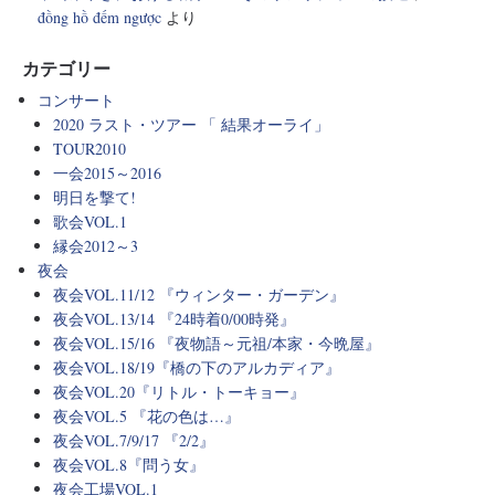
đồng hồ đếm ngược
より
カテゴリー
コンサート
2020 ラスト・ツアー 「 結果オーライ」
TOUR2010
一会2015～2016
明日を撃て!
歌会VOL.1
縁会2012～3
夜会
夜会VOL.11/12 『ウィンター・ガーデン』
夜会VOL.13/14 『24時着0/00時発』
夜会VOL.15/16 『夜物語～元祖/本家・今晩屋』
夜会VOL.18/19『橋の下のアルカディア』
夜会VOL.20『リトル・トーキョー』
夜会VOL.5 『花の色は…』
夜会VOL.7/9/17 『2/2』
夜会VOL.8『問う女』
夜会工場VOL.1