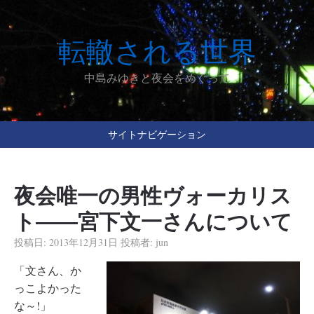
転轍される世界
中島みゆきと夜会をめぐって
サイトナビゲーション
夜会唯一の男性ヴォーカリス
ト――宮下文一さんについて
投稿日:
2013年12月31日
投稿者:
jun
「文さん、か
っこよかった
な～!」