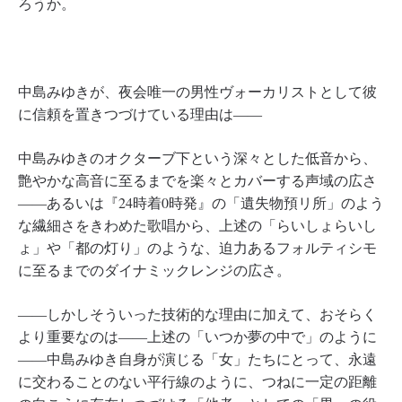
ろうか。
中島みゆきが、夜会唯一の男性ヴォーカリストとして彼
に信頼を置きつづけている理由は――
中島みゆきのオクターブ下という深々とした低音から、
艶やかな高音に至るまでを楽々とカバーする声域の広さ
――あるいは『24時着0時発』の「遺失物預リ所」のよう
な繊細さをきわめた歌唱から、上述の「らいしょらいし
ょ」や「都の灯り」のような、迫力あるフォルティシモ
に至るまでのダイナミックレンジの広さ。
――しかしそういった技術的な理由に加えて、おそらく
より重要なのは――上述の「いつか夢の中で」のように
――中島みゆき自身が演じる「女」たちにとって、永遠
に交わることのない平行線のように、つねに一定の距離