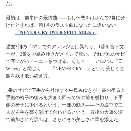
だ。
最初は、前半部の最終曲――もし休憩をはさんで2幕に分
けたとすれば、第1幕のラスト曲になったに違いない
「NEVER CRY OVER SPILT MILK」
――
。
過去3回の『2/2』でのアレンジとは異なり、1番を宮下文
一が、2番を中島みゆきがメインで歌い、それぞれのサビ
で互いがハーモニーをつける。そして――アルバム『日-
Wings』と同じく――「NEVER CRY…」という美しく余
韻を残す歌い終え方。
1番のサビで下手から登場する中島みゆきが、彼の坐る上
手側の椅子の後ろを大きく回って彼の前を横切り、下手
側の椅子に掛けるという、一連の動き――その途中で二
人が右手を高く挙げて合わせるという、最後の大阪公演
で追加された演出は、さらにその美しさに華を添えた。