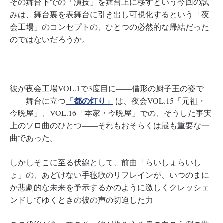
その舞台下での「演技」を舞台上に移すという今回の試
みは、舞台裏を表舞台に引き出し可視化するという「夜
会工場」のコンセプトの、ひとつの必然的な帰結だった
のではないだろうか。
彼が夜会工場VOL.1で3度目に――僧形の厨子王の姿で
「都の灯り」
――舞台に立つ
は、夜会VOL.15「元祖・
今晩屋」、VOL.16「本家・今晩屋」での、そうした事実
上のソロ曲のひとつ――それもおそらくは最も重要な一
曲であった。
しかしそこに至る伏線として、前曲「らいしょらいし
ょ」の、あどけない手毬歌のリフレインが、いつのまに
か悲劇的な未来を予示するかのように激しくクレッシェ
ンドしてゆくときの彼の声の切迫した力――