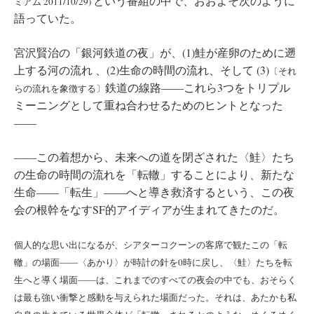
という番組の中で、おおよそ次のように
ミアム 2011/10/29)
語っていた。
宮沢賢治の「銀河鉄道の夜」が、(1)鮭が産卵のために遡
上する河の流れ 、(2)生命の時間の流れ、そして (3)
〔それ
鉄道の線路――これら3つをトリプル
らの流れを象徴する〕
ミーニングとして重ね合わせるためのヒントとなった
――
――この着想から、未来への道を閉ざされた〈鮭〉たち
の生命の時間の流れを「転轍」することにより、新たな
生命――「転生」――へと導き救済するという、この夜
会の根幹をなすSF的アイディアが生まれてきたのだ。
個人的な思い出になるが、シアターコクーンの客席で観たこの「転
轍」の場面――〈あかり〉が時計の針を0時に戻し、〈鮭〉たちを転
生へと導く場面――は、これまでのすべての夜会の中でも、おそらく
は最も強い衝撃と感動を与えられた場面だった。それは、あたかも私