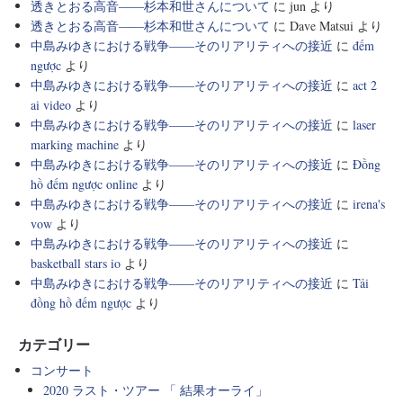
透きとおる高音――杉本和世さんについて
に
jun
より
透きとおる高音――杉本和世さんについて
に
Dave Matsui
より
中島みゆきにおける戦争――そのリアリティへの接近
に
đếm
ngược
より
中島みゆきにおける戦争――そのリアリティへの接近
に
act 2
ai video
より
中島みゆきにおける戦争――そのリアリティへの接近
に
laser
marking machine
より
中島みゆきにおける戦争――そのリアリティへの接近
に
Đồng
hồ đếm ngược online
より
中島みゆきにおける戦争――そのリアリティへの接近
に
irena's
vow
より
中島みゆきにおける戦争――そのリアリティへの接近
に
basketball stars io
より
中島みゆきにおける戦争――そのリアリティへの接近
に
Tải
đồng hồ đếm ngược
より
カテゴリー
コンサート
2020 ラスト・ツアー 「 結果オーライ」