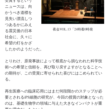
受賞するという
ニュースは、向
かうべき道標を
見失い漂流しつ
つあるかにみえ
夜会VOL.13「24時着0時発
る震災後の日本
社会に、久々に
希望の灯をかざ
したかのようだった。
とりわけ、原発事故によって根底から損なわれた科学技
術への希望と信頼を、再び取り戻すよすがとなることへ
の期待が、この受賞に寄せられた喜びにはこめられてい
る。
再生医療への臨床応用にはまだ何段階かのステップが必
要とされるiPS細胞の研究が、今回の授賞の対象となった
のは、基礎生物学の領域に与えた大きなインパクトが重