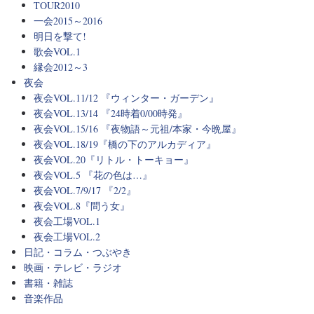
TOUR2010
一会2015～2016
明日を撃て!
歌会VOL.1
縁会2012～3
夜会
夜会VOL.11/12 『ウィンター・ガーデン』
夜会VOL.13/14 『24時着0/00時発』
夜会VOL.15/16 『夜物語～元祖/本家・今晩屋』
夜会VOL.18/19『橋の下のアルカディア』
夜会VOL.20『リトル・トーキョー』
夜会VOL.5 『花の色は…』
夜会VOL.7/9/17 『2/2』
夜会VOL.8『問う女』
夜会工場VOL.1
夜会工場VOL.2
日記・コラム・つぶやき
映画・テレビ・ラジオ
書籍・雑誌
音楽作品