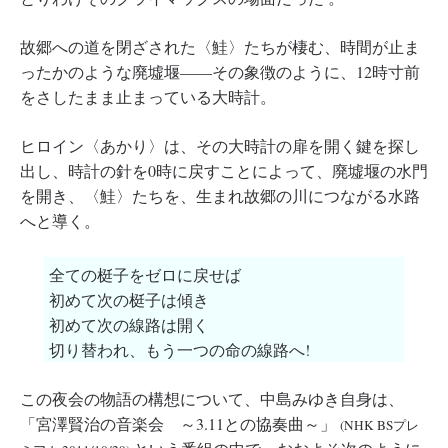
故郷への道を閉ざされた〈鮭〉たちが棲む、時間が止ま
ったかのような廃墟堰――その象徴のように、12時寸前
をさしたまま止まっている大時計。
ヒロイン〈あかり〉は、その大時計の扉を開く鍵を探し
出し、時計の針を0時に戻すことによって、廃墟堰の水門
を開き、〈鮭〉たちを、生まれ故郷の川につながる水路
へと導く。
全ての梃子をゼロに戻せば
初めて次の梃子は傾き
初めて次の線路は開く
切り替われ、もう一つの命の線路へ!
この夜会の物語の構想について、中島みゆき自身は、
「宮澤賢治の音楽会 ～3.11との協奏曲～」
(NHK BSプレ