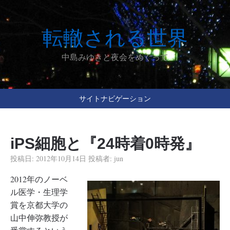
転轍される世界
中島みゆきと夜会をめぐって
サイトナビゲーション
iPS細胞と『24時着0時発』
投稿日:
2012年10月14日
投稿者:
jun
2012年のノーベ
ル医学・生理学
賞を京都大学の
山中伸弥教授が