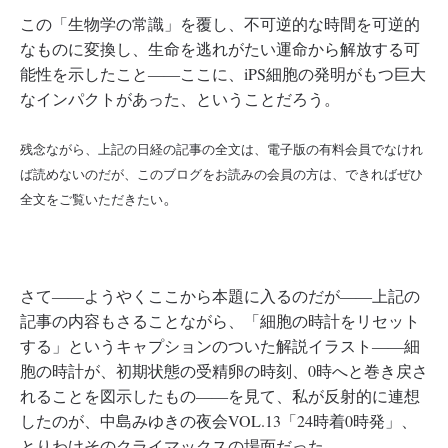
この「生物学の常識」を覆し、不可逆的な時間を可逆的
なものに変換し、生命を逃れがたい運命から解放する可
能性を示したこと――ここに、iPS細胞の発明がもつ巨大
なインパクトがあった、ということだろう。
残念ながら、上記の日経の記事の全文は、電子版の有料会員でなけれ
ば読めないのだが、このブログをお読みの会員の方は、できればぜひ
。
全文をご覧いただきたい
さて――ようやくここから本題に入るのだが――上記の
記事の内容もさることながら、「細胞の時計をリセット
する」というキャプションのついた解説イラスト――細
胞の時計が、初期状態の受精卵の時刻、0時へと巻き戻さ
れることを図示したもの――を見て、私が反射的に連想
したのが、中島みゆきの夜会VOL.13「24時着0時発」、
とりわけそのクライマックスの場面だった 。