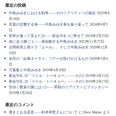
最近の投稿
中島みゆきにおける戦争――そのリアリティへの接近
2025年8
月18日
言葉の交響する海――中島みゆき展を振り返って
2024年9月5
日
世界が違って見えた日――歌会VOL.1に寄せて
2024年2月25日
俱に走り継ごう――再始動する中島みゆき
2022年11月27日
古関裕而と朝ドラ『エール』、そして中島みゆき
2020年12月
10日
未完の「結果オーライ」ツアーが投げかけるもの
2020年5月4
日
万葉集と中島みゆき
2019年4月30日
夜会VOL.20『リトル・トーキョー』――その2
2019年3月21日
夜会VOL.20『リトル・トーキョー』――その1
2019年2月17日
空ゆく数多の翼には (2)――零戦のリアリティとファンタジー
2019年1月26日
最近のコメント
透きとおる高音――杉本和世さんについて
に
Dave Matsui
より