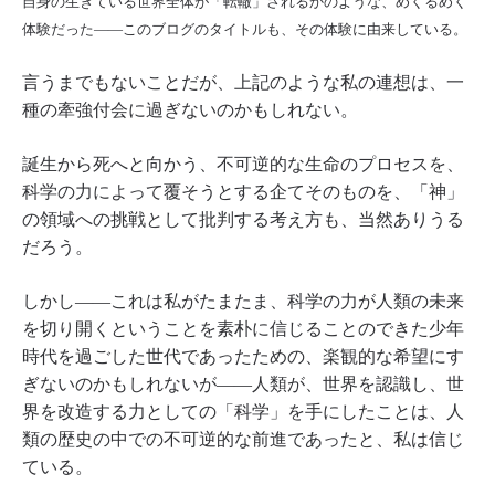
自身の生きている世界全体が「転轍」されるかのような、めくるめく
体験だった――このブログのタイトルも、その体験に由来している。
言うまでもないことだが、上記のような私の連想は、一
種の牽強付会に過ぎないのかもしれない。
誕生から死へと向かう、不可逆的な生命のプロセスを、
科学の力によって覆そうとする企てそのものを、「神」
の領域への挑戦として批判する考え方も、当然ありうる
だろう。
しかし――これは私がたまたま、科学の力が人類の未来
を切り開くということを素朴に信じることのできた少年
時代を過ごした世代であったための、楽観的な希望にす
ぎないのかもしれないが――人類が、世界を認識し、世
界を改造する力としての「科学」を手にしたことは、人
類の歴史の中での不可逆的な前進であったと、私は信じ
ている。